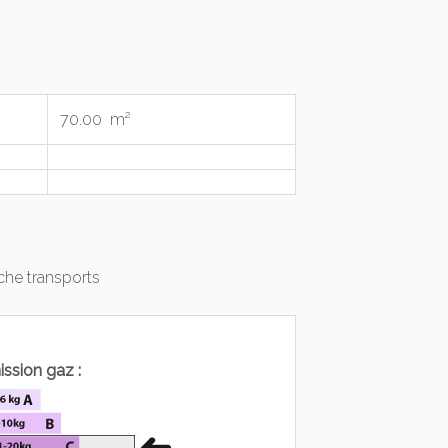
70.00 m²
he transports
ssion gaz :