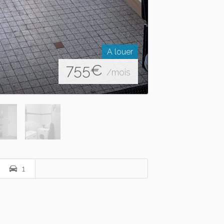
A louer
755
€
/mois
1