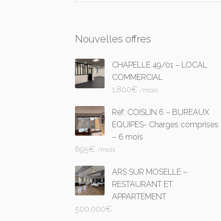
Nouvelles offres
CHAPELLE 49/01 – LOCAL
COMMERCIAL
1,800
€
/mois
Réf: COISLIN 6 – BUREAUX
EQUIPES- Charges comprises
– 6 mois
695
€
/mois
ARS SUR MOSELLE –
RESTAURANT ET
APPARTEMENT
500,000
€