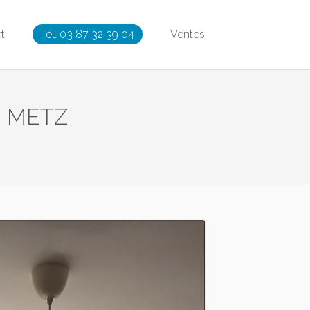
t
Tél. 03 87 32 39 04
Ventes
 – METZ