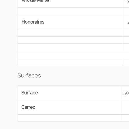
Prix de vente
5
Honoraires
2
Surfaces
Surface
50
Carrez