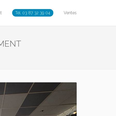
t
Tél. 03 87 32 39 04
Ventes
EMENT