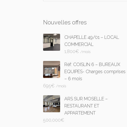
Nouvelles offres
CHAPELLE 49/01 – LOCAL
COMMERCIAL
1,800
€
/mois
Réf: COISLIN 6 – BUREAUX
EQUIPES- Charges comprises
– 6 mois
695
€
/mois
ARS SUR MOSELLE –
RESTAURANT ET
APPARTEMENT
500,000
€