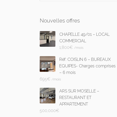
Nouvelles offres
CHAPELLE 49/01 – LOCAL
COMMERCIAL
1,800
€
/mois
Réf: COISLIN 6 – BUREAUX
EQUIPES- Charges comprises
– 6 mois
695
€
/mois
ARS SUR MOSELLE –
RESTAURANT ET
APPARTEMENT
500,000
€