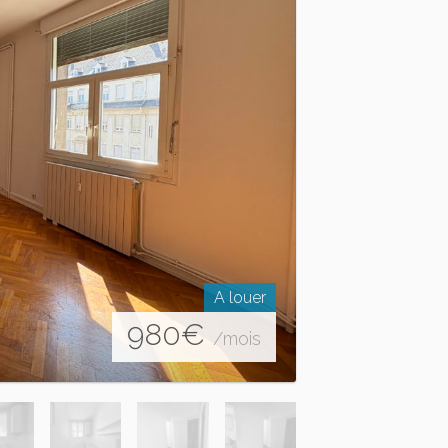
A louer
980
€
/mois